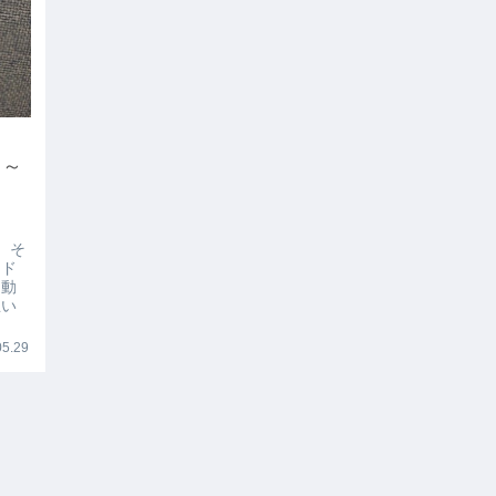
 ～
、そ
ード
を動
思い
5.29