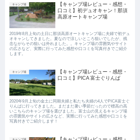
【キャンプ場レビュー・感想・
キャンプ場
口コミ】初デュオキャン！那須
高原オートキャンプ場
2019年8月上旬の土日に那須高原オートキャンプ場に夫婦で初デュ
オキャンしてきました。夏なので涼しいところ狙いでしたが、残
念ながらその狙いは外れました。。キャンプ場の雰囲気やサイト
の広さなど、実際に行ってみた感想や口コミを写真付きでご紹介
します。
【キャンプ場レビュー・感想・
キャンプ場
口コミ】PICA 富士ぐりんぱ
2020年9月上旬の金土に同期夫婦と私たち夫婦の4人でPICA富士ぐ
りんぱに行ってきました。まだまだ暑い季節だったので標高の高
いこちらのキャンプ場を選びました。富士山の見えるキャンプ場
の雰囲気やサイトの広さなど、実際に行ってみた感想や口コミを
写真付きでご紹介します！
【キャンプ場レビュー・感想・
キャンプ場