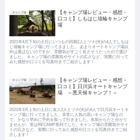
【キャンプ場レビュー・感想・
キャンプ場
口コミ】しもはじ埴輪キャンプ
場
2021年4月下旬の土日にいつもの同期2人とツナ(夫)の4人でしもは
じ埴輪キャンプ場に行ってきました。 あまりオートキャンプ場以
外は選ばないのですが、雰囲気がすごく良さそうだったので選び
ました。 キャンプ場の雰囲気やサイトの広さなど、実際に行って
みた感想や口コミを写真付きでご紹介します！
【キャンプ場レビュー・感想・
キャンプ場
口コミ】日川浜オートキャンプ
場 ～悪天候キャンプ！～
2021年3月上旬の土日に友人2人とツナ(夫)の4人で日川浜オートキ
ャンプ場に行ってきました。非常に人気の高いキャンプ場なの
で、かなり早めに予約を取って行きました。名前からだと分かり
ませんが、実はRECAMP系列でした。キャンプ場の雰囲気やサイ
トの広さなど、実際に行ってみた感想や口コミを写真付きでご紹
介します！