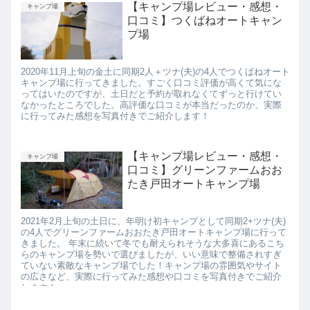
【キャンプ場レビュー・感想・
キャンプ場
口コミ】つくばねオートキャン
プ場
2020年11月上旬の金土に同期2人＋ツナ(夫)の4人でつくばねオート
キャンプ場に行ってきました。すごく口コミ評価が高くて気にな
ってはいたのですが、土日だと予約が取れなくてずっと行けてい
なかったところでした。高評価な口コミが本当だったのか、実際
に行ってみた感想を写真付きでご紹介します！
【キャンプ場レビュー・感想・
キャンプ場
口コミ】グリーンファームおお
たき戸田オートキャンプ場
2021年2月上旬の土日に、年明け初キャンプとして同期2+ツナ(夫)
の4人でグリーンファームおおたき戸田オートキャンプ場に行って
きました。 年末に続いて冬でも耐えられそうな大多喜にあるこち
らのキャンプ場を勢いで選びましたが、いい意味で整備されすぎ
ていない素敵なキャンプ場でした！キャンプ場の雰囲気やサイト
の広さなど、実際に行ってみた感想や口コミを写真付きでご紹介
します！