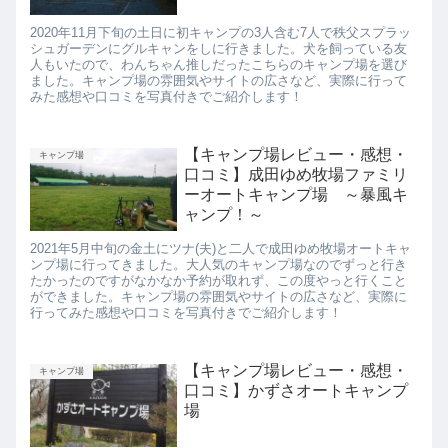
2020年11月下旬の土日に初キャンプの3人含む7人で秩父スプラッ
シュガーデンにグルキャンをしに行きました。犬を飼っている友
人もいたので、わんちゃん推しだったこちらのキャンプ場を選び
ました。キャンプ場の雰囲気やサイトの広さなど、実際に行って
みた感想や口コミを写真付きでご紹介します！
【キャンプ場レビュー・感想・
キャンプ場
口コミ】成田ゆめ牧場ファミリ
ーオートキャンプ場 ～暴風キ
ャンプ！～
2021年5月中旬の金土にツナ(夫)と二人で成田ゆめ牧場オートキャ
ンプ場に行ってきました。大人気のキャンプ場なのでずっと行き
たかったのですがなかなか予約が取れず、この度やっと行くこと
ができました。キャンプ場の雰囲気やサイトの広さなど、実際に
行ってみた感想や口コミを写真付きでご紹介します！
【キャンプ場レビュー・感想・
キャンプ場
口コミ】かずさオートキャンプ
場