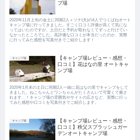
プ場
2020年11月上旬の金土に同期2人＋ツナ(夫)の4人でつくばねオート
キャンプ場に行ってきました。すごく口コミ評価が高くて気にな
ってはいたのですが、土日だと予約が取れなくてずっと行けてい
なかったところでした。高評価な口コミが本当だったのか、実際
に行ってみた感想を写真付きでご紹介します！
【キャンプ場レビュー・感想・
キャンプ場
口コミ】花はなの里 オートキャ
ンプ場
2020年1月末の土日に同期2人一緒に花はなの里でキャンプをして
きました。ねこちゃんとワンちゃんがたくさんいて可愛くて癒さ
れます…！キャンプ場の雰囲気やサイトの広さなど、実際に行っ
てみた感想や口コミを写真付きでご紹介します。
【キャンプ場レビュー・感想・
キャンプ場
口コミ】秩父スプラッシュガー
デンオートキャンプ場