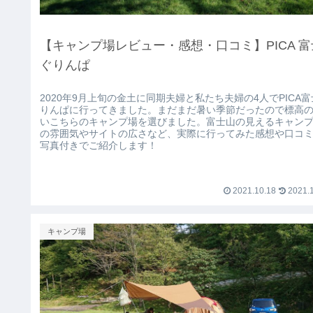
【キャンプ場レビュー・感想・口コミ】PICA 富
ぐりんぱ
2020年9月上旬の金土に同期夫婦と私たち夫婦の4人でPICA
りんぱに行ってきました。まだまだ暑い季節だったので標高
いこちらのキャンプ場を選びました。富士山の見えるキャン
の雰囲気やサイトの広さなど、実際に行ってみた感想や口コ
写真付きでご紹介します！
2021.10.18
2021.1
キャンプ場