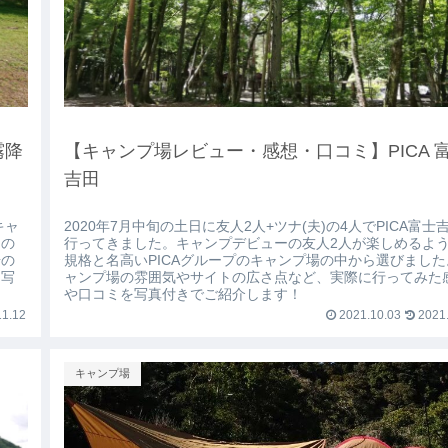
霧降
【キャンプ場レビュー・感想・口コミ】PICA 
吉田
キャ
2020年7月中旬の土日に友人2人+ツナ(夫)の4人でPICA富士
この
行ってきました。キャンプデビューの友人2人が楽しめるよ
場の
規格と名高いPICAグループのキャンプ場の中から選びました
を写
ャンプ場の雰囲気やサイトの広さ点など、実際に行ってみた
や口コミを写真付きでご紹介します！
1.12
2021.10.03
2021.
キャンプ場