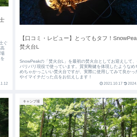
士
【口コミ・レビュー】とってもタフ！SnowPe
富士ぐ
焚火台L
の高
プ場
ミを
SnowPeakの「焚火台L」を最初の焚火台としてお迎えして
バリバリ現役で使っています。質実剛健を体現したようなめ
めちゃかっこいい焚火台ですが、実際に使用してみて良かっ
やイマイチだった点をお伝えします！
1.12
2021.10.17
2024.
キャンプ場