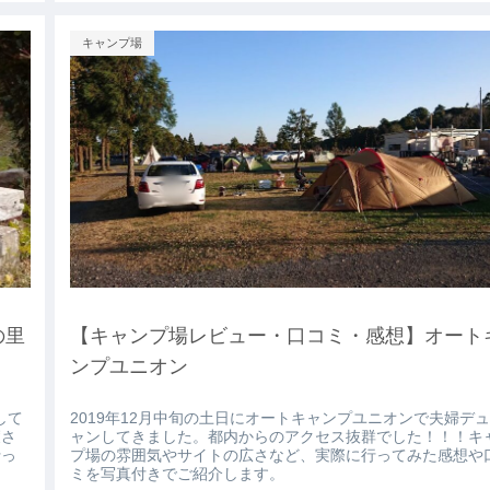
キャンプ場
の里
【キャンプ場レビュー・口コミ・感想】オート
ンプユニオン
して
2019年12月中旬の土日にオートキャンプユニオンで夫婦デ
癒さ
ャンしてきました。都内からのアクセス抜群でした！！！キ
行っ
プ場の雰囲気やサイトの広さなど、実際に行ってみた感想や
ミを写真付きでご紹介します。