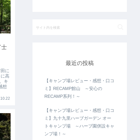
富士
最近の投稿
吉田に
うに高
【キャンプ場レビュー・感想・口コ
。キ
感想
ミ】RECAMP館山 ～安心の
RECAMP系列！～
10.22
【キャンプ場レビュー・感想・口コ
ミ】九十九里ハーブガーデン オー
トキャンプ場 ～ハーブ園併設キャ
ンプ場！～