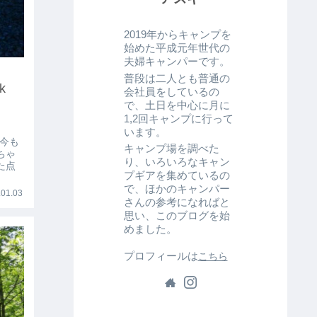
2019年からキャンプを
始めた平成元年世代の
夫婦キャンパーです。
普段は二人とも普通の
ak
会社員をしているの
で、土日を中心に月に
1,2回キャンプに行って
います。
、今も
キャンプ場を調べた
ちゃ
り、いろいろなキャン
た点
プギアを集めているの
で、ほかのキャンパー
01.03
さんの参考になればと
思い、このブログを始
めました。
プロフィールは
こちら