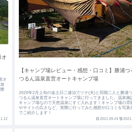
原オ
【キャンプ場レビュー・感想・口コミ】勝浦つ
つるん温泉直営オートキャンプ場
原オ
解放
実際
2020年2月上旬の金土日二連泊でツナ(夫)と同期二人と勝浦
つるん温泉直営オートキャンプ場に行ってきました。温泉施
キャンプ場なので天然温泉にすぐ入れます！キャンプ場の雰
やサイトの広さなど、実際に行ってみた感想や口コミを写真
でご紹介します！
1.12
2021.09.24
2021.