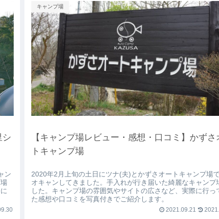
キャンプ場
里シ
【キャンプ場レビュー・感想・口コミ】かずさ
トキャンプ場
ャン
2020年2月上旬の土日にツナ(夫)とかずさオートキャンプ場
プ場
オキャンしてきました。手入れが行き届いた綺麗なキャンプ
際に
した。キャンプ場の雰囲気やサイトの広さなど、実際に行っ
た感想や口コミを写真付きでご紹介します。
9.30
2021.09.21
2021.