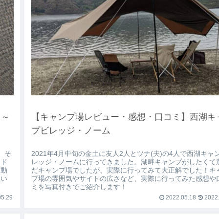
 ～
【キャンプ場レビュー・感想・口コミ】西湖キ
プビレッジ・ノーム
、そ
2021年4月中旬の金土に友人2人とツナ(夫)の4人で西湖キャ
ード
レッジ・ノームに行ってきました。湖畔キャンプがしたくて
を動
だキャンプ場でしたが、実際に行ってみて大正解でした！キ
思い
プ場の雰囲気やサイトの広さなど、実際に行ってみた感想や
ミを写真付きでご紹介します！
5.29
2022.05.18
2022.