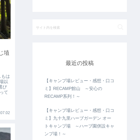
じ埴
最近の投稿
しもは
【キャンプ場レビュー・感想・口コ
場以
選び
ミ】RECAMP館山 ～安心の
って
RECAMP系列！～
【キャンプ場レビュー・感想・口コ
07.02
ミ】九十九里ハーブガーデン オー
トキャンプ場 ～ハーブ園併設キャ
ンプ場！～