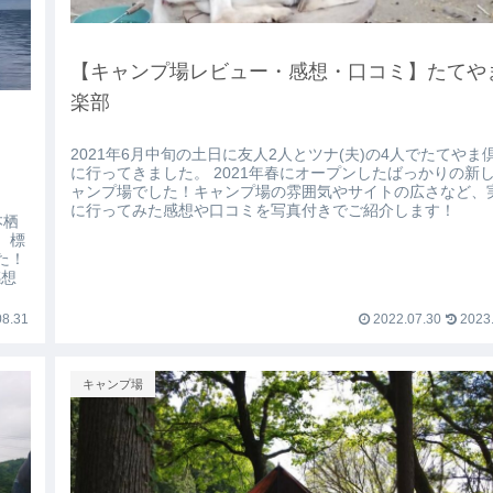
【キャンプ場レビュー・感想・口コミ】たてや
楽部
2021年6月中旬の土日に友人2人とツナ(夫)の4人でたてやま
に行ってきました。 2021年春にオープンしたばっかりの新
ャンプ場でした！キャンプ場の雰囲気やサイトの広さなど、
に行ってみた感想や口コミを写真付きでご紹介します！
本栖
め、標
た！
感想
8.31
2022.07.30
2023.
キャンプ場