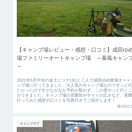
【キャンプ場レビュー・感想・口コミ】成田ゆ
場ファミリーオートキャンプ場 ～暴風キャン
～
2021年5月中旬の金土にツナ(夫)と二人で成田ゆめ牧場オート
ンプ場に行ってきました。大人気のキャンプ場なのでずっと
たかったのですがなかなか予約が取れず、この度やっと行く
ができました。キャンプ場の雰囲気やサイトの広さなど、実
行ってみた感想や口コミを写真付きでご紹介します！
2022.0
キャンプギア