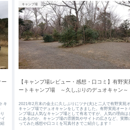
キャンプ場
オー
【キャンプ場レビュー・感想・口コミ】有野実
ートキャンプ場 ～久しぶりのデュオキャン～
ートキ
2021年2月末の金土に久しぶりにツナ(夫)と二人で有野実苑
の
キャンプ場でデュオキャンをしてきました。有野実苑オート
かり
ンプ場は人気なキャンプ場として有名ですが、人気の理由は
サイ
にあるのか、キャンプ場の雰囲気やサイトの広さなど、実際
ご紹
ってみた感想や口コミを写真付きでご紹介します！