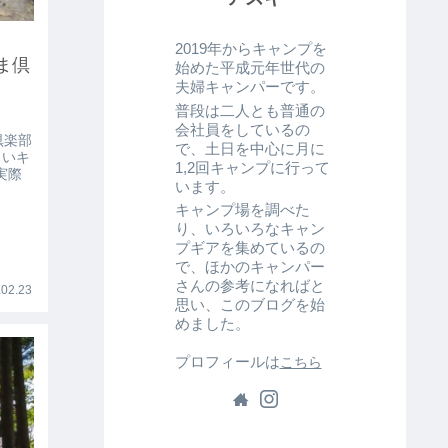
2019年からキャンプを
ま倶
始めた平成元年世代の
夫婦キャンパーです。
普段は二人とも普通の
会社員をしているの
倶楽部
で、土日を中心に月に
しいキ
1,2回キャンプに行って
実際
います。
キャンプ場を調べた
り、いろいろなキャン
プギアを集めているの
で、ほかのキャンパー
さんの参考になればと
02.23
思い、このブログを始
めました。
プロフィールは
こちら