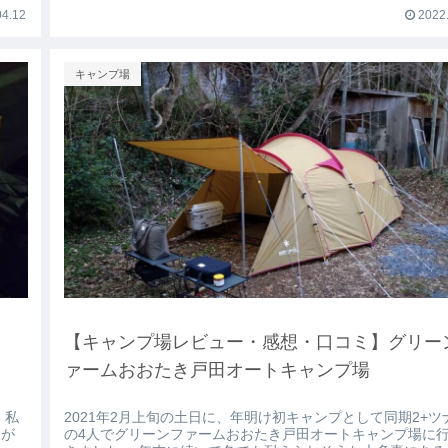
4.12
2022.
キャンプ場
ム)
【キャンプ場レビュー・感想・口コミ】グリー
ァームおおたき戸田オートキャンプ場
 私
2021年2月上旬の土日に、年明け初キャンプとして同期2+ツナ
ラが
の4人でグリーンファームおおたき戸田オートキャンプ場に