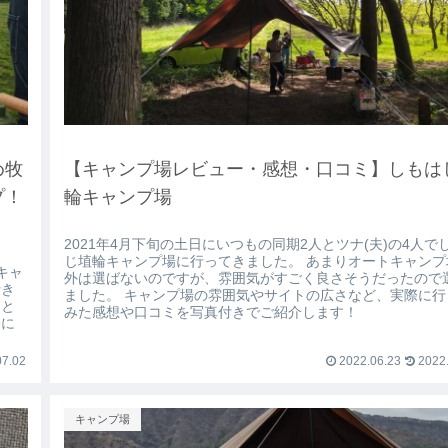
め牧
【キャンプ場レビュー・感想・口コミ】しもは
プ！
輪キャンプ場
2021年4月下旬の土日にいつもの同期2人とツナ(夫)の4人で
じ埴輪キャンプ場に行ってきました。 あまりオートキャンプ
キャ
外は選ばないのですが、雰囲気がすごく良さそうだったので
行き
ました。 キャンプ場の雰囲気やサイトの広さなど、実際に行
こと
みた感想や口コミを写真付きでご紹介します！
際に
7.02
2022.06.23
2022.
キャンプ場