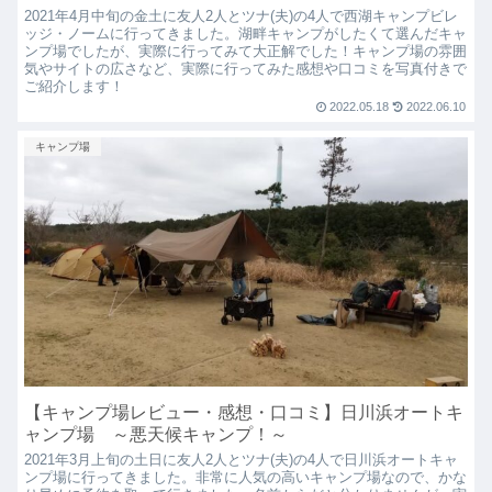
2021年4月中旬の金土に友人2人とツナ(夫)の4人で西湖キャンプビレ
ッジ・ノームに行ってきました。湖畔キャンプがしたくて選んだキャ
ンプ場でしたが、実際に行ってみて大正解でした！キャンプ場の雰囲
気やサイトの広さなど、実際に行ってみた感想や口コミを写真付きで
ご紹介します！
2022.05.18
2022.06.10
キャンプ場
【キャンプ場レビュー・感想・口コミ】日川浜オートキ
ャンプ場 ～悪天候キャンプ！～
2021年3月上旬の土日に友人2人とツナ(夫)の4人で日川浜オートキャ
ンプ場に行ってきました。非常に人気の高いキャンプ場なので、かな