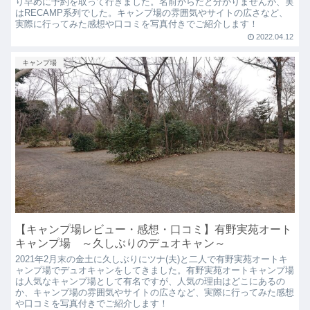
り早めに予約を取って行きました。名前からだと分かりませんが、実
はRECAMP系列でした。キャンプ場の雰囲気やサイトの広さなど、
実際に行ってみた感想や口コミを写真付きでご紹介します！
2022.04.12
キャンプ場
【キャンプ場レビュー・感想・口コミ】有野実苑オート
キャンプ場 ～久しぶりのデュオキャン～
2021年2月末の金土に久しぶりにツナ(夫)と二人で有野実苑オートキ
ャンプ場でデュオキャンをしてきました。有野実苑オートキャンプ場
は人気なキャンプ場として有名ですが、人気の理由はどこにあるの
か、キャンプ場の雰囲気やサイトの広さなど、実際に行ってみた感想
や口コミを写真付きでご紹介します！