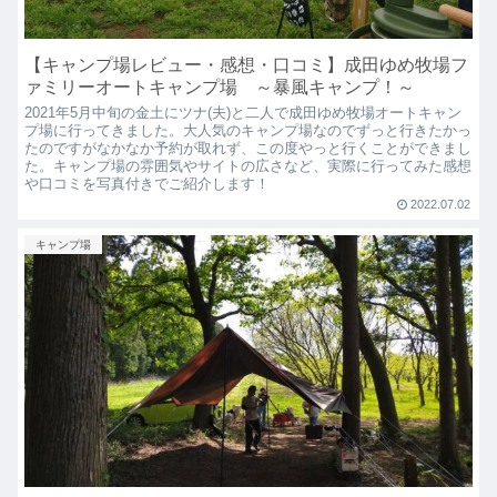
【キャンプ場レビュー・感想・口コミ】成田ゆめ牧場フ
ァミリーオートキャンプ場 ～暴風キャンプ！～
2021年5月中旬の金土にツナ(夫)と二人で成田ゆめ牧場オートキャン
プ場に行ってきました。大人気のキャンプ場なのでずっと行きたかっ
たのですがなかなか予約が取れず、この度やっと行くことができまし
た。キャンプ場の雰囲気やサイトの広さなど、実際に行ってみた感想
や口コミを写真付きでご紹介します！
2022.07.02
キャンプ場