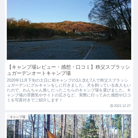
【キャンプ場レビュー・感想・口コミ】秩父スプラッシ
ュガーデンオートキャンプ場
2020年11月下旬の土日に初キャンプの3人含む7人で秩父スプラッシ
ュガーデンにグルキャンをしに行きました。犬を飼っている友人もい
たので、わんちゃん推しだったこちらのキャンプ場を選びました。キ
ャンプ場の雰囲気やサイトの広さなど、実際に行ってみた感想や口コ
ミを写真付きでご紹介します！
2021.12.27
キャンプ場