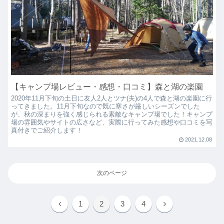
【キャンプ場レビュー・感想・口コミ】森と湖の楽園
2020年11月下旬の土日に友人2人とツナ(夫)の4人で森と湖の楽園に行
ってきました。11月下旬なので既に寒さが厳しいシーズンでした
が、秋の深まりを強く感じられる素敵なキャンプ場でした！キャンプ
場の雰囲気やサイトの広さなど、実際に行ってみた感想や口コミを写
真付きでご紹介します！
2021.12.08
次のページ
1
2
3
4