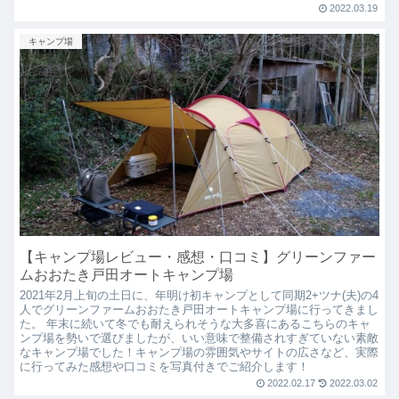
2022.03.19
キャンプ場
【キャンプ場レビュー・感想・口コミ】グリーンファー
ムおおたき戸田オートキャンプ場
2021年2月上旬の土日に、年明け初キャンプとして同期2+ツナ(夫)の4
人でグリーンファームおおたき戸田オートキャンプ場に行ってきまし
た。 年末に続いて冬でも耐えられそうな大多喜にあるこちらのキャ
ンプ場を勢いで選びましたが、いい意味で整備されすぎていない素敵
なキャンプ場でした！キャンプ場の雰囲気やサイトの広さなど、実際
に行ってみた感想や口コミを写真付きでご紹介します！
2022.02.17
2022.03.02